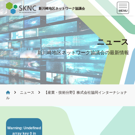
Skip
新川崎地区ネットワーク協議会
to
MENU
content
ニュース
新川崎地区ネットワーク協議会の最新情報
ニュース
【産業・技術分野】株式会社協同インターナショナ
ル
Warning
: Undefined
array key 0 in