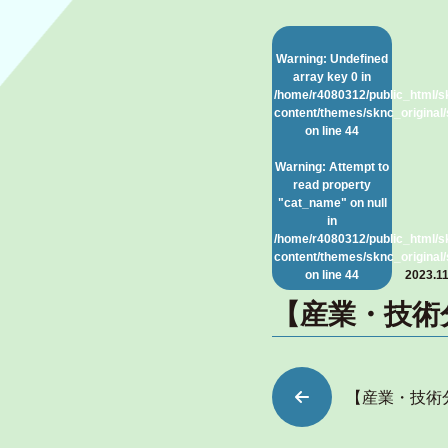
Warning
: Undefined
array key 0 in
/home/r4080312/public_html/s
content/themes/sknc_original/
on line
44
Warning
: Attempt to
read property
"cat_name" on null
in
/home/r4080312/public_html/s
content/themes/sknc_original/
on line
44
2023.11
【産業・技術
【産業・技術