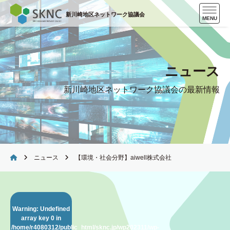
Skip
新川崎地区ネットワーク協議会
to
MENU
content
ニュース
新川崎地区ネットワーク協議会の最新情報
ニュース
【環境・社会分野】aiwell株式会社
Warning
: Undefined
array key 0 in
/home/r4080312/public_html/sknc.jp/wp202311/wp-