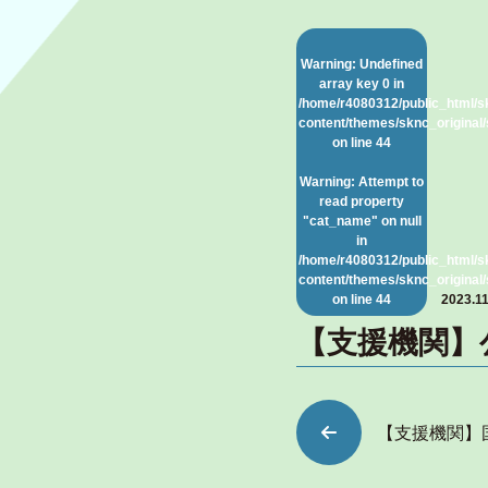
Warning
: Undefined
array key 0 in
/home/r4080312/public_html/s
content/themes/sknc_original/
on line
44
Warning
: Attempt to
read property
"cat_name" on null
in
/home/r4080312/public_html/s
content/themes/sknc_original/
on line
44
2023.11
【支援機関】
【支援機関】国