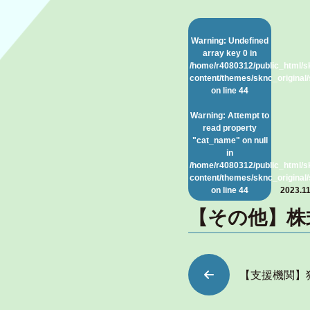
Warning
: Undefined
array key 0 in
/home/r4080312/public_html/s
content/themes/sknc_original/
on line
44
Warning
: Attempt to
read property
"cat_name" on null
in
/home/r4080312/public_html/s
content/themes/sknc_original/
on line
44
2023.11
【その他】株
【支援機関】独