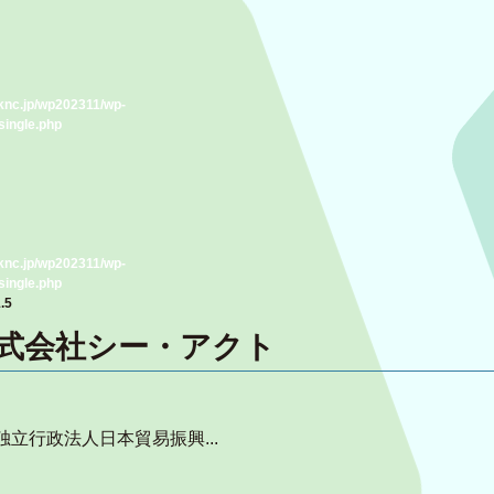
knc.jp/wp202311/wp-
single.php
knc.jp/wp202311/wp-
single.php
.5
式会社シー・アクト
立行政法人日本貿易振興...